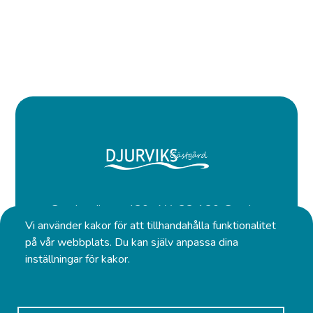
Gottbyvägen 420, AX-22 130 Gottby,
Vi använder kakor för att tillhandahålla funktionalitet
Åland
på vår webbplats. Du kan själv anpassa dina
inställningar för kakor.
Puhelin:
+358 18 32433
Mobil:
+358 457 3424 941
S-posti:
info@djurvik.ax